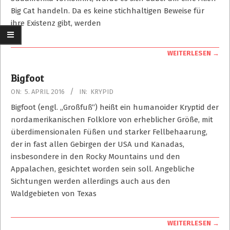
Big Cat handeln. Da es keine stichhaltigen Beweise für
ihre Existenz gibt, werden
WEITERLESEN →
Bigfoot
2016-
ON:
5. APRIL 2016
IN:
KRYPID
04-
Bigfoot (engl. „Großfuß“) heißt ein humanoider Kryptid der
05
nordamerikanischen Folklore von erheblicher Größe, mit
überdimensionalen Füßen und starker Fellbehaarung,
der in fast allen Gebirgen der USA und Kanadas,
insbesondere in den Rocky Mountains und den
Appalachen, gesichtet worden sein soll. Angebliche
Sichtungen werden allerdings auch aus den
Waldgebieten von Texas
WEITERLESEN →