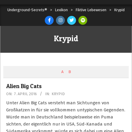
Skip
Secondary
Underground-Secrets®
>
Lexikon
>
Fiktive Lebewesen
>
Krypid
to
Navigation
content
Menu
Krypid
A
B
Alien Big Cats
2016-
ON:
7. APRIL 2016
IN:
KRYPID
04-
Unter Alien Big Cats versteht man Sichtungen von
07
Großkatzen in für sie vollkommen untypischen Gegenden.
Würde man in Deutschland beispielsweise ein Puma
sichten, der eigentlich nur in USA, Süd-Kanada und
Südamerika vorkommt, würde es sich dabei um eine Alien