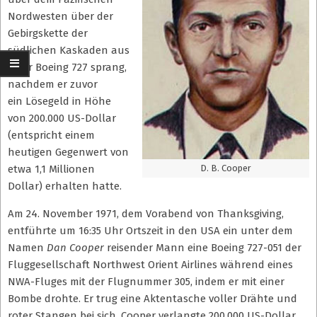
Nordwesten über der
Gebirgskette der
südlichen Kaskaden aus
einer Boeing 727 sprang,
nachdem er zuvor
ein Lösegeld in Höhe
von 200.000 US-Dollar
(entspricht einem
heutigen Gegenwert von
etwa 1,1 Millionen
D. B. Cooper
Dollar) erhalten hatte.
Am 24. November 1971, dem Vorabend von Thanksgiving,
entführte um 16:35 Uhr Ortszeit in den USA ein unter dem
Namen
Dan Cooper
reisender Mann eine Boeing 727-051 der
Fluggesellschaft Northwest Orient Airlines während eines
NWA-Fluges mit der Flugnummer 305, indem er mit einer
Bombe drohte. Er trug eine Aktentasche voller Drähte und
roter Stangen bei sich. Cooper verlangte 200.000 US-Dollar,