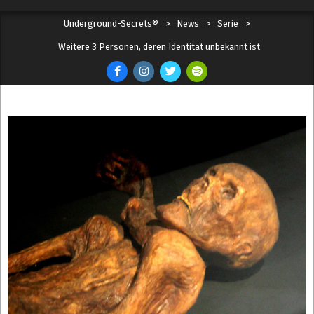
Skip
Secondary
Underground-Secrets®
>
News
>
Serie
>
to
Navigation
content
Weitere 3 Personen, deren Identität unbekannt ist
Menu